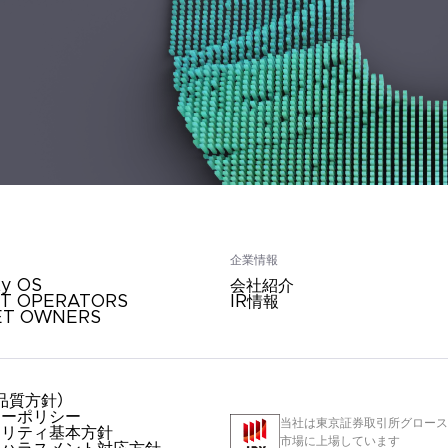
企業情報
ty OS
会社紹介
ET OPERATORS
IR情報
ET OWNERS
品質方針）
シーポリシー
当社は東京証券取引所グロース
ュリティ基本方針
市場に上場しています