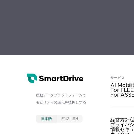
サービス
AI Mobili
For FLE
For ASS
移動データプラットフォームで
モビリティの進化を後押しする
日本語
ENGLISH
経営方針（
プライバ
情報セキ