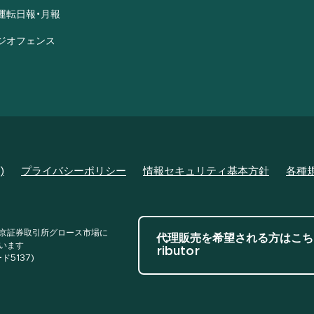
運転日報・月報
ジオフェンス
)
プライバシーポリシー
情報セキュリティ基本方針
各種
京証券取引所グロース市場に
代理販売を希望される方はこち
います
ributor
ド5137)