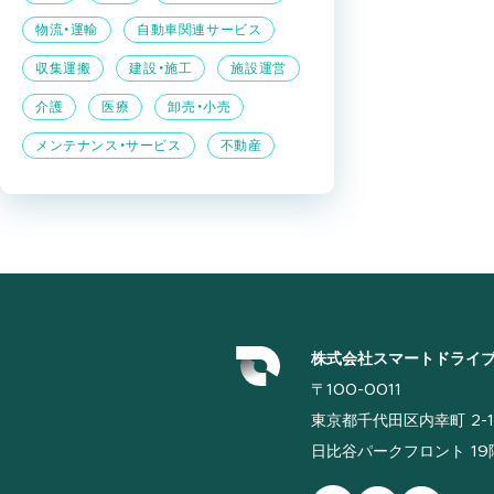
物流・運輸
自動車関連サービス
収集運搬
建設・施工
施設運営
介護
医療
卸売・小売
メンテナンス・サービス
不動産
株式会社スマートドライ
〒100-0011
東京都千代田区内幸町 2-1
日比谷パークフロント 19階