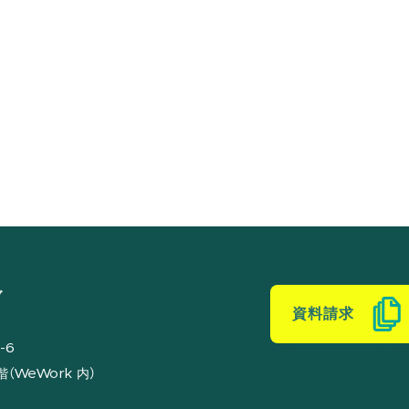
ブ
資料請求
-6
（WeWork 内）