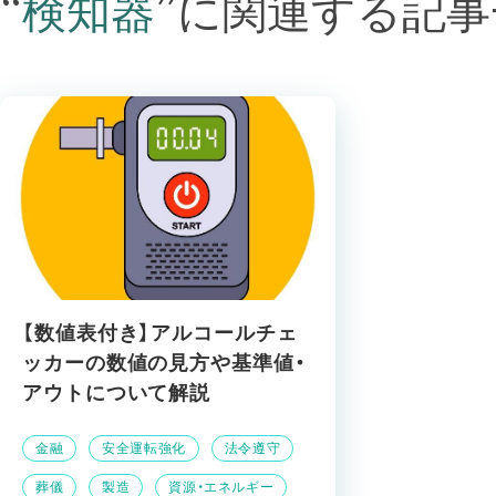
“
検知器
”
に関連する記事
【数値表付き】アルコールチェ
ッカーの数値の見方や基準値・
アウトについて解説
金融
安全運転強化
法令遵守
葬儀
製造
資源・エネルギー