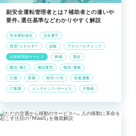
副安全運転管理者とは？補助者との違いや
要件、選任基準などわかりやすく解説
安全運転強化
法令遵守
資源・エネルギー
金融
アルコールチェック
自動車関連サービス
葬儀
製造
建設・施工
施設運営
物流・運輸
介護
医療
卸売・小売
収集運搬
IT事業
メンテナンス・サービス
不動産