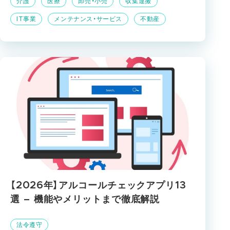
介護
医療
卸売・小売
収集運搬
IT事業
メンテナンス・サービス
不動産
【2026年】アルコールチェックアプリ13
選 – 機能やメリットまで徹底解説
法令遵守