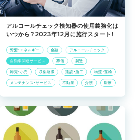
アルコールチェック検知器の使用義務化は
いつから？2023年12月に施行スタート！
資源・エネルギー
金融
アルコールチェック
自動車関連サービス
葬儀
製造
卸売・小売
収集運搬
建設・施工
物流・運輸
メンテナンス・サービス
不動産
介護
医療