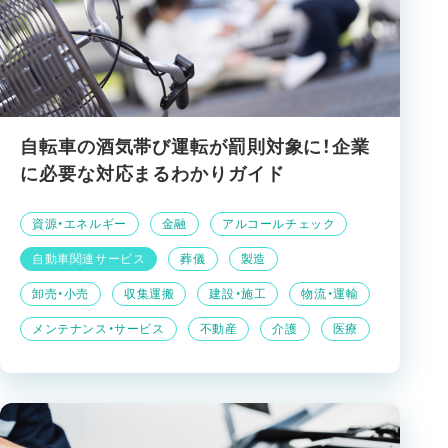
自転車の酒気帯び運転が罰則対象に！企業
に必要な対応まるわかりガイド
資源・エネルギー
金融
アルコールチェック
自動車関連サービス
葬儀
製造
卸売・小売
収集運搬
建設・施工
物流・運輸
メンテナンス・サービス
不動産
介護
医療