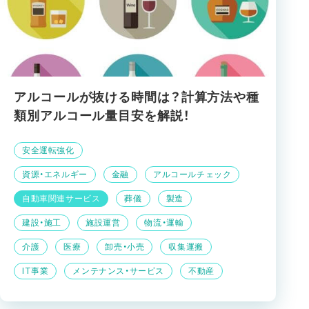
アルコールが抜ける時間は？計算方法や種
類別アルコール量目安を解説！
安全運転強化
資源・エネルギー
金融
アルコールチェック
自動車関連サービス
葬儀
製造
建設・施工
施設運営
物流・運輸
介護
医療
卸売・小売
収集運搬
IT事業
メンテナンス・サービス
不動産