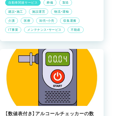
自動車関連サービス
葬儀
製造
建設・施工
施設運営
物流・運輸
介護
医療
卸売・小売
収集運搬
IT事業
メンテナンス・サービス
不動産
【数値表付き】アルコールチェッカーの数