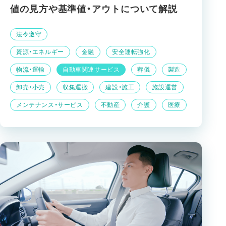
値の見方や基準値・アウトについて解説
法令遵守
資源・エネルギー
金融
安全運転強化
物流・運輸
自動車関連サービス
葬儀
製造
卸売・小売
収集運搬
建設・施工
施設運営
メンテナンス・サービス
不動産
介護
医療