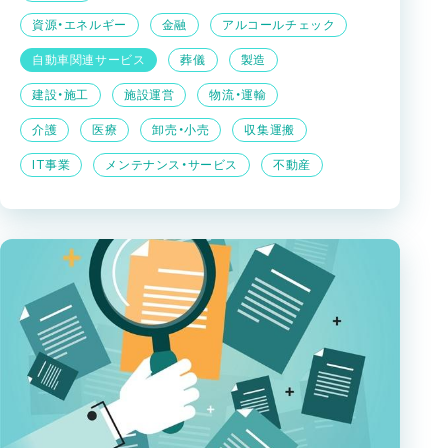
資源・エネルギー
金融
アルコールチェック
自動車関連サービス
葬儀
製造
建設・施工
施設運営
物流・運輸
介護
医療
卸売・小売
収集運搬
IT事業
メンテナンス・サービス
不動産