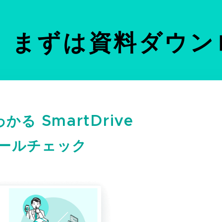
] まずは
資料ダウン
かる SmartDrive
ールチェック