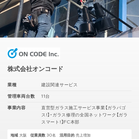
株式会社オンコード
業種
建設関連サービス
管理車両台数
11台
事業内容
直営型ガラス施工サービス事業【ガラパゴ
ス!】・ガラス修理の全国ネットワーク【ガラ
スマート!】FC本部
地域
大阪
従業員数
30名
活用目的
売上増加