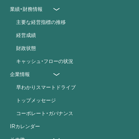
2026年９月期-第2四半期-決算短信〔日本基準〕連結
業績・財務情報
2026年9月期-第2四半期-決算説明資料
2026年9月期-第2四半期-よくある質問と回答
主要な経営指標の推移
経営成績
財政状態
2026年9月期
キャッシュ・フローの状況
第1四半期
企業情報
2025.10.1-2025.12.31
早わかりスマートドライブ
決算短信
トップメッセージ
決算説明 (資料)
コーポレート・ガバナンス
決算説明 (動画)
よくある質問
IRカレンダー
第2四半期