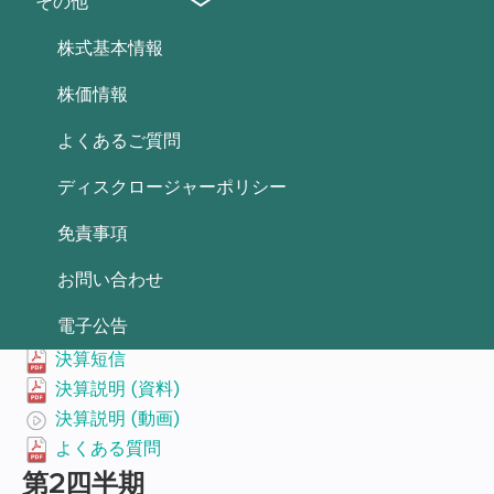
その他
2026.1.1-2026.3.31
株式基本情報
決算短信
株価情報
決算説明 (資料)
決算説明 (動画)
よくあるご質問
よくある質問
ディスクロージャーポリシー
2025年9月期
免責事項
第1四半期
お問い合わせ
2024.10.1-2024.12.31
電子公告
決算短信
決算説明 (資料)
決算説明 (動画)
よくある質問
第2四半期