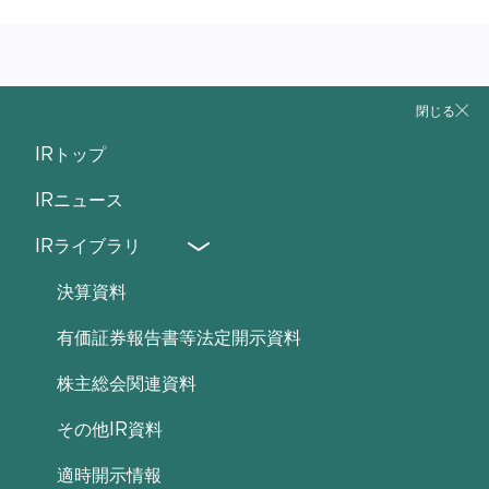
総資産
閉じる
IRトップ
(百万円)
IRニュース
IRライブラリ
純資産
決算資料
有価証券報告書等法定開示資料
(百万円)
株主総会関連資料
その他IR資料
自己資本比率
適時開示情報