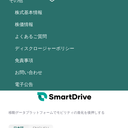
その他
ご利用上の注意
株式基本情報
決算短信等の訂正が発表された場合、本データの記載内容
株価情報
は即時反映されません。
一部の指標については、決算短信様式変更に伴い通期のみ
よくあるご質問
の更新となる場合があります。
ディスクロージャーポリシー
免責事項
お問い合わせ
電子公告
移動データプラットフォームで
モビリティの進化を後押しする