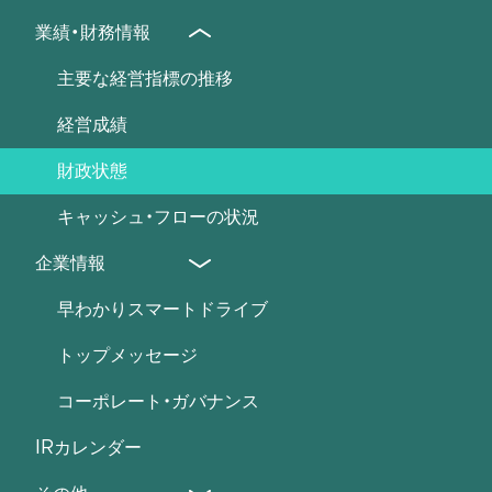
業績・財務情報
(％)
主要な経営指標の推移
経営成績
1株当たり純資産
財政状態
キャッシュ・フローの状況
(円)
企業情報
早わかりスマートドライブ
トップメッセージ
当社は、2020年9月期より連結財務諸表を作成しているため、それ以前の連
結会計年度に係る主要な経営指標等の推移については記載しておりません。
当社は2022年10月20日付で普通株式1株につき30株の株式分割を行って
コーポレート・ガバナンス
おります。上記は当該株式分割に伴う影響を加味し、遡及修正を行った場合
の1株当たり指標の推移を記載しております。
IRカレンダー